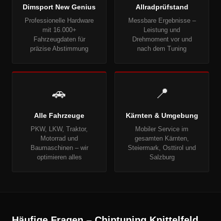
Dimsport New Genius
Allradprüfstand
Professionelle Hardware
Messbare Ergebnisse –
mit 16.000+
Leistung und
Fahrzeugdaten für
Drehmoment vor und
präzise Abstimmung
nach dem Tuning
🚗
📍
Alle Fahrzeuge
Kärnten & Umgebung
PKW, LKW, Traktor,
Mobiler Service im
Motorrad und
gesamten Kärnten,
Baumaschinen – wir
Steiermark, Osttirol und
optimieren alles
Salzburg
Häufige Fragen – Chiptuning Knittelfeld