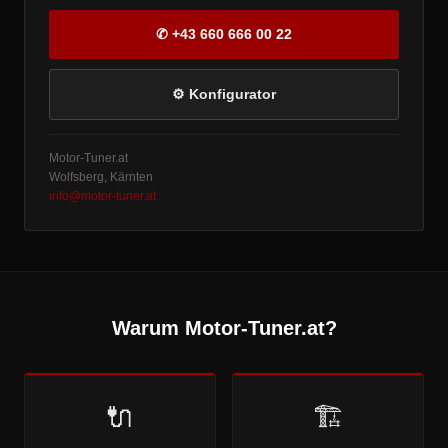
✆ +43 660 666 00 22
⚙ Konfigurator
Motor-Tuner.at
Wolfsberg, Kärnten
info@motor-tuner.at
Warum Motor-Tuner.at?
🔌
🏗