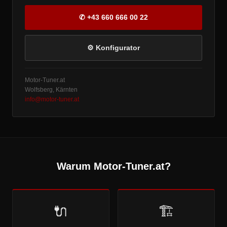
✆ +43 660 666 00 22
⚙ Konfigurator
Motor-Tuner.at
Wolfsberg, Kärnten
info@motor-tuner.at
Warum Motor-Tuner.at?
🔌
🏗