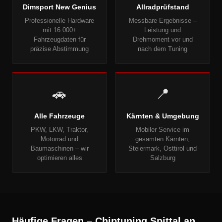
Dimsport New Genius
Allradprüfstand
Professionelle Hardware
Messbare Ergebnisse –
mit 16.000+
Leistung und
Fahrzeugdaten für
Drehmoment vor und
präzise Abstimmung
nach dem Tuning
🚗
📍
Alle Fahrzeuge
Kärnten & Umgebung
PKW, LKW, Traktor,
Mobiler Service im
Motorrad und
gesamten Kärnten,
Baumaschinen – wir
Steiermark, Osttirol und
optimieren alles
Salzburg
Häufige Fragen – Chiptuning Spittal an