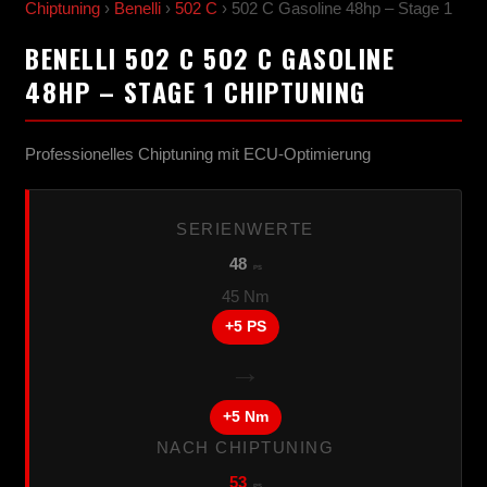
Chiptuning
›
Benelli
›
502 C
› 502 C Gasoline 48hp – Stage 1
BENELLI 502 C 502 C GASOLINE
48HP – STAGE 1 CHIPTUNING
Professionelles Chiptuning mit ECU-Optimierung
SERIENWERTE
48
PS
45 Nm
+5 PS
→
+5 Nm
NACH CHIPTUNING
53
PS