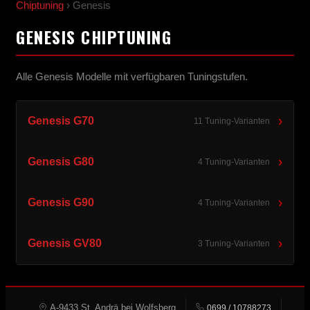
Chiptuning
› Genesis
GENESIS CHIPTUNING
Alle Genesis Modelle mit verfügbaren Tuningstufen.
›
Genesis G70
11 Tuning-Varianten
›
Genesis G80
4 Tuning-Varianten
›
Genesis G90
4 Tuning-Varianten
›
Genesis GV80
3 Tuning-Varianten
A-9433 St. Andrä bei Wolfsberg
0699 / 10788273