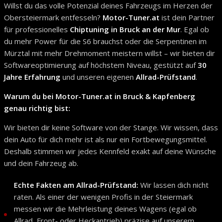
Willst du das volle Potenzial deines Fahrzeugs im Herzen der
Obersteiermark entfesseln?
Motor-Tuner.at
ist dein Partner
für professionelles
Chiptuning in Bruck an der Mur
. Egal ob
du mehr Power für die S6 brauchst oder die Serpentinen im
Mürztal mit mehr Drehmoment meistern willst – wir bieten dir
Softwareoptimierung auf höchstem Niveau, gestützt auf
30
Jahre Erfahrung
und unseren eigenen
Allrad-Prüfstand
.
Warum du bei Motor-Tuner.at in Bruck & Kapfenberg
genau richtig bist:
Wir bieten dir keine Software von der Stange. Wir wissen, dass
dein Auto für dich mehr ist als nur ein Fortbewegungsmittel.
Deshalb stimmen wir jedes Kennfeld exakt auf deine Wünsche
und dein Fahrzeug ab.
Echte Fakten am Allrad-Prüfstand:
Wir lassen dich nicht
raten. Als einer der wenigen Profis in der Steiermark
messen wir die Mehrleistung deines Wagens (egal ob
Allrad, Front- oder Heckantrieb) präzise auf unserem